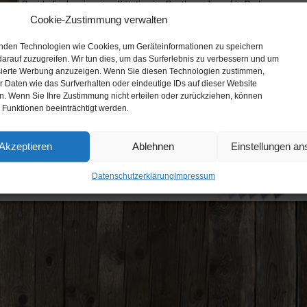
Bezirksfischereivereins Kötzting im Gasthaus Januel in Bad
Kötzting. Unter den anwesenden Mitgliedern waren unter anderem
Cookie-Zustimmung verwalten
die Ehrenmitglieder Hans Wanninger, Walter Ziegler und Rudolf
Koppitz. Auch der langjährige …
nden Technologien wie Cookies, um Geräteinformationen zu speichern
arauf zuzugreifen. Wir tun dies, um das Surferlebnis zu verbessern und um
sierte Werbung anzuzeigen. Wenn Sie diesen Technologien zustimmen,
 Daten wie das Surfverhalten oder eindeutige IDs auf dieser Website
Permanent link to this post
(41 words, 1 image, estimated 10 secs
en. Wenn Sie Ihre Zustimmung nicht erteilen oder zurückziehen, können
reading time)
 Funktionen beeinträchtigt werden.
Akzeptieren
Ablehnen
Einstellungen a
Datenschutzerklärung
Impressum