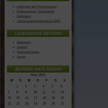
Anfischen der Fischerjugend
Arbeitseinsatz Teichanlage
Hafenberg
Jahreshauptversammlung 2026
Lesenswerte Berichte
Allgemein
Jugend
Veranstaltungen
Verein
Berichte nach Datum
März 2016
M
D
M
D
F
S
S
1
2
3
4
5
6
7
8
9
10
11
12
13
14
15
16
17
18
19
20
21
22
23
24
25
26
27