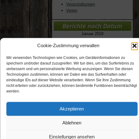
Veranstaltungen
Verein
Berichte nach Datum
Januar 2019
M
D
M
D
F
S
S
Cookie-Zustimmung verwalten
1
2
3
4
5
6
7
8
9
10
11
12
13
Wir verwenden Technologien wie Cookies, um Geräteinformationen zu
14
15
16
17
18
19
20
speichern und/oder darauf zuzugreifen. Wir tun dies, um das Surferlebnis zu
verbessern und um personalisierte Werbung anzuzeigen. Wenn Sie diesen
21
22
23
24
25
26
27
Technologien zustimmen, können wir Daten wie das Surfverhalten oder
28
29
30
31
eindeutige IDs auf dieser Website verarbeiten. Wenn Sie Ihre Zustimmung
« Aug.
März »
nicht erteilen oder zurückziehen, können bestimmte Funktionen beeinträchtigt
werden.
Archive
Mai 2026
Akzeptieren
April 2026
August 2025
Ablehnen
Juli 2025
März 2025
Einstellungen ansehen