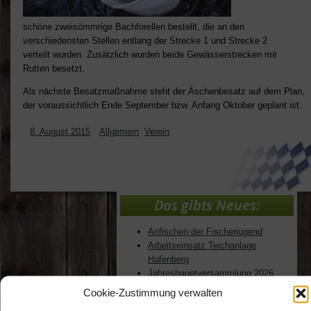
schöne zweisömmrige Bachforellen bestellt, die an den
verschiedensten Stellen entlang der Strecke 1 und Strecke 2
verteilt wurden. Zusätzlich wurden beide Gewässerstrecken mit
Rutten besetzt.
Als nächste Besatzmaßnahme steht der Äschenbesatz auf dem Plan,
der voraussichtlich Ende September bzw. Anfang Oktober geplant ist.
8. August 2015
Allgemein
,
Verein
Das gibts Neues:
Anfischen der Fischerjugend
Arbeitseinsatz Teichanlage
Hafenberg
Jahreshauptversammlung 2026
Cookie-Zustimmung verwalten
Lesenswerte Berichte