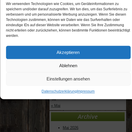
Wir verwenden Technologien wie Cookies, um Geräteinformationen zu
speichern und/oder darauf zuzugreifen. Wir tun dies, um das Surferlebnis zu
Allgemein
verbessern und um personalisierte Werbung anzuzeigen. Wenn Sie diesen
Jugend
Technologien zustimmen, können wir Daten wie das Surfverhalten oder
Veranstaltungen
eindeutige IDs auf dieser Website verarbeiten. Wenn Sie Ihre Zustimmung
Verein
nicht erteilen oder zurückziehen, können bestimmte Funktionen beeinträchtigt
werden.
Berichte nach Datum
August 2026
Akzeptieren
M
D
M
D
F
S
S
1
2
Ablehnen
3
4
5
6
7
8
9
10
11
12
13
14
15
16
Einstellungen ansehen
17
18
19
20
21
22
23
Datenschutzerklärung
Impressum
24
25
26
27
28
29
30
31
« Mai
Archive
Mai 2026