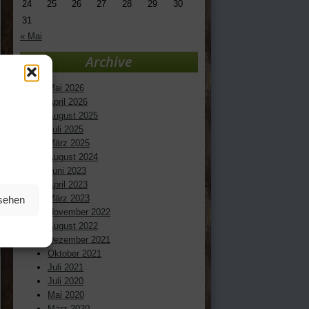
24
25
26
27
28
29
30
31
« Mai
Archive
Mai 2026
April 2026
August 2025
Juli 2025
März 2025
August 2024
Juni 2023
April 2023
März 2023
nsehen
November 2022
August 2022
Dezember 2021
Oktober 2021
Juli 2021
Juli 2020
Mai 2020
März 2020