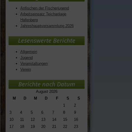
Anfischen der Fischerjugend
Arbeitseinsatz Teichanlage
Hafenberg
Jahreshauptversammlung 2026
Lesenswerte Berichte
Allgemein
Jugend
Veranstaltungen
Verein
Berichte nach Datum
August 2026
M
D
M
D
F
S
S
1
2
3
4
5
6
7
8
9
10
11
12
13
14
15
16
17
18
19
20
21
22
23