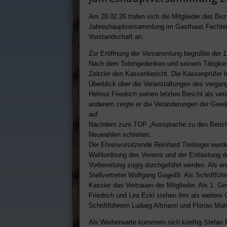
Am 28.02.26 trafen sich die Mitglieder des Bezi
Jahreshauptversammlung im Gasthaus Fechter 
Vorstandschaft an.
Zur Eröffnung der Versammlung begrüßte der 1.
Nach dem Totengedenken und seinem Tätigkeitsb
Zeitzler den Kassenbericht. Die Kassenprüfer b
Überblick über die Veranstaltungen des vergan
Helmut Friedrich seinen letzten Bericht als ve
anderem zeigte er die Veränderungen der Gewäs
auf.
Nachdem zum TOP „Aussprache zu den Bericht
Neuwahlen schreiten.
Der Ehrenvorsitzende Reinhard Treitinger wurd
Wahlordnung des Vereins und der Entlastung d
Vorbereitung zügig durchgeführt werden. Als e
Stellvertreter Wolfgang Gogeißl. Als Schriftfüh
Kassier das Vertrauen der Mitglieder. Als 1. Ge
Friedrich und Lea Eckl stehen ihm als weitere 
Schriftführerin Ludwig Altmann und Florian Mü
Als Weiherwarte kümmern sich künftig Stefan F