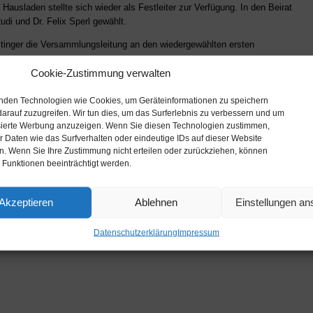
usladen stellte sich wieder als Festleiter zur Verfügung. In den Beirat
udi und Dr. Felix Sperl gewählt.
tinger die Versammlungsleitung an den wiedergewählten ersten
Cookie-Zustimmung verwalten
r einige Mitglieder für ihre langjährige Mitgliedschaft geehrt werden.
nden Technologien wie Cookies, um Geräteinformationen zu speichern
chaft:
arauf zuzugreifen. Wir tun dies, um das Surferlebnis zu verbessern und um
sierte Werbung anzuzeigen. Wenn Sie diesen Technologien zustimmen,
 Daten wie das Surfverhalten oder eindeutige IDs auf dieser Website
en. Wenn Sie Ihre Zustimmung nicht erteilen oder zurückziehen, können
 Funktionen beeinträchtigt werden.
Akzeptieren
Ablehnen
Einstellungen a
haft:
Datenschutzerklärung
Impressum