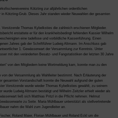
rksfischereivereins Kötzting zur alljährlichen ordentlichen
in Kötzting-Grub. Dieses Jahr standen wieder Neuwahlen der gesamten
 Vorsitzende Thomas Kybelksties die zahlreich erschienen Mitglieder.
ericht erstattete er für den krankheitsbedingt fehlenden Kassier Wilhelm
escheinigten eine tadellose und vorbildliche Kassenführung. Einen
genen Jahres gab der Schriftführer Ludwig Altmann. Im Anschluss gab
rantwortlicher 1. Gewässerwart der Versammlung zur Kenntnis. Unter
ser mit den veränderten Besatz- und Fangstatistiken der letzten 30 Jahre
en“ von den Mitgliedern keine Wortmeldung kam, konnte man zu den
e von der Versammlung als Wahlleiter bestimmt. Nach Erläuterung der
er gesamten Vorstandschaft konnte die Neuwahl aufgrund der guten
rster Vorsitzende wurde wieder Thomas Kybelksties gewählt, zu seinem
rer wurde Ludwig Altmann bestätigt und Wilhelm Zeitzler erhielt wieder als
wässerwart ließ sich Matthias Pritzl in die Pflicht nehmen. Helmut
Gewässerwarte zu Seite. Maria Mühlbauer unterstützt als stellvertretende
hlbauer nahm die Wahl zum Jugendleiter an.
ischer, Roland Maier, Florian Mühlbauer und Roland Eckl um die