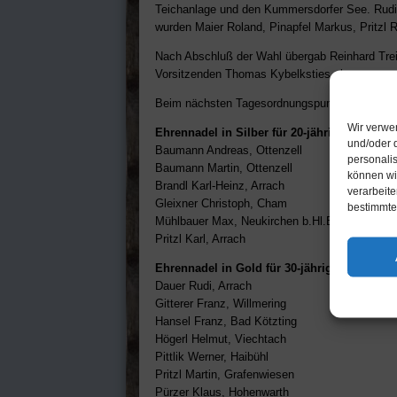
Teichanlage und den Kummersdorfer See. Rudi Ha
wurden Maier Roland, Pinapfel Markus, Pritzl R
Nach Abschluß der Wahl übergab Reinhard Trei
Vorsitzenden Thomas Kybelksties ab.
Beim nächsten Tagesordnungspunkt konnten wiede
Wir verwe
Ehrennadel in Silber für 20-jährige Mitglieds
und/oder d
Baumann Andreas, Ottenzell
personali
Baumann Martin, Ottenzell
können wir
Brandl Karl-Heinz, Arrach
verarbeit
Gleixner Christoph, Cham
bestimmte
Mühlbauer Max, Neukirchen b.Hl.Blut
Pritzl Karl, Arrach
Ehrennadel in Gold für 30-jährige Mitgliedsc
Dauer Rudi, Arrach
Gitterer Franz, Willmering
Hansel Franz, Bad Kötzting
Högerl Helmut, Viechtach
Pittlik Werner, Haibühl
Pritzl Martin, Grafenwiesen
Pürzer Klaus, Hohenwarth