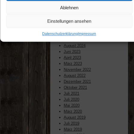
Archive
Ablehnen
Mai 2026
Einstellungen ansehen
April 2026
August 2025
Juli 2025
Datenschutzerklärung
Impressum
März 2025
August 2024
Juni 2023
April 2023
März 2023
November 2022
August 2022
Dezember 2021
Oktober 2021
Juli 2021
Juli 2020
Mai 2020
März 2020
August 2019
Juli 2019
März 2019