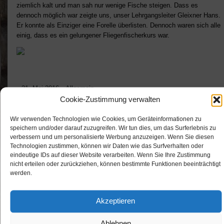
ziemlich kalt und man sah nur wenige Fische steigen. Dass es
dennoch möglich war zeigte uns, unser Lehrgangsleiter Gleixner Hans.
Er konnte als Einziger eine Forelle überlisten. Dennoch waren sich alle
einig, dass es ein gelungener Fliegenfischerkurs war.
21. Mai 2016
Allgemein
Cookie-Zustimmung verwalten
Wir verwenden Technologien wie Cookies, um Geräteinformationen zu
speichern und/oder darauf zuzugreifen. Wir tun dies, um das Surferlebnis zu
verbessern und um personalisierte Werbung anzuzeigen. Wenn Sie diesen
Das gibts Neues:
Technologien zustimmen, können wir Daten wie das Surfverhalten oder
eindeutige IDs auf dieser Website verarbeiten. Wenn Sie Ihre Zustimmung
Anfischen der Fischerjugend
nicht erteilen oder zurückziehen, können bestimmte Funktionen beeinträchtigt
Arbeitseinsatz Teichanlage
werden.
Hafenberg
Jahreshauptversammlung 2026
Akzeptieren
Lesenswerte Berichte
Ablehnen