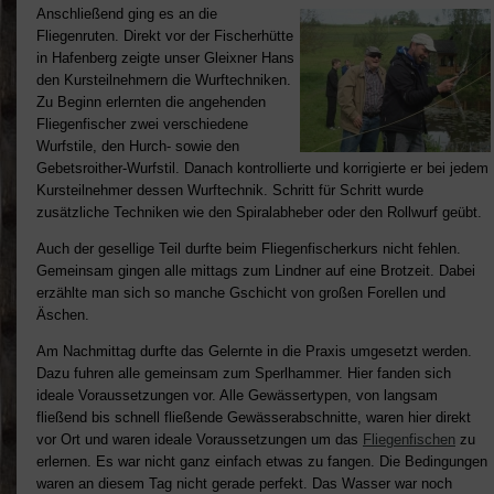
Anschließend ging es an die
Fliegenruten. Direkt vor der Fischerhütte
in Hafenberg zeigte unser Gleixner Hans
den Kursteilnehmern die Wurftechniken.
Zu Beginn erlernten die angehenden
Fliegenfischer zwei verschiedene
Wurfstile, den Hurch- sowie den
Gebetsroither-Wurfstil. Danach kontrollierte und korrigierte er bei jedem
Kursteilnehmer dessen Wurftechnik. Schritt für Schritt wurde
zusätzliche Techniken wie den Spiralabheber oder den Rollwurf geübt.
Auch der gesellige Teil durfte beim Fliegenfischerkurs nicht fehlen.
Gemeinsam gingen alle mittags zum Lindner auf eine Brotzeit. Dabei
erzählte man sich so manche Gschicht von großen Forellen und
Äschen.
Am Nachmittag durfte das Gelernte in die Praxis umgesetzt werden.
Dazu fuhren alle gemeinsam zum Sperlhammer. Hier fanden sich
ideale Voraussetzungen vor. Alle Gewässertypen, von langsam
fließend bis schnell fließende Gewässerabschnitte, waren hier direkt
vor Ort und waren ideale Voraussetzungen um das
Fliegenfischen
zu
erlernen. Es war nicht ganz einfach etwas zu fangen. Die Bedingungen
waren an diesem Tag nicht gerade perfekt. Das Wasser war noch