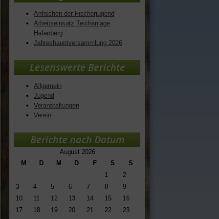
Anfischen der Fischerjugend
Arbeitseinsatz Teichanlage
Hafenberg
Jahreshauptversammlung 2026
Lesenswerte Berichte
Allgemein
Jugend
Veranstaltungen
Verein
Berichte nach Datum
August 2026
M
D
M
D
F
S
S
1
2
3
4
5
6
7
8
9
10
11
12
13
14
15
16
17
18
19
20
21
22
23